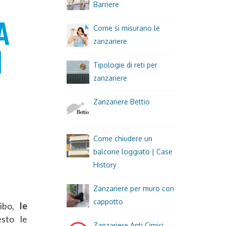
Barriere
Come si misurano le
zanzariere
Tipologie di reti per
zanzariere
Zanzariere Bettio
Come chiudere un
balcone loggiato | Case
History
Zanzariere per muro con
cappotto
cibo,
le
sto le
Zanzariere Anti Cimici